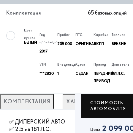
Комплектация
65 базовых опций
Цвет
Год
Пробег
ПТС
Коробка
Топливо
кузова
БЕЛЫЙ
производства
205 000
ОРИГИНАЛ
АКПП
БЕНЗИН
2017
VIN
Владельцы
Кузов
Привод
Двигатель
***2820
1
СЕДАН
ПЕРЕДНИЙ
181 Л.С.
ПРИВОД
КОМПЛЕКТАЦИЯ
ХАРАКТЕРИСТИКИ
СТОИМОСТЬ
АВТОМОБИЛЯ
✅ ДИЛЕРСКИЙ АВТО
2 099 0
✅ 2.5 на 181 Л.С.
Цена