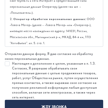
сайт toyota.ru в сети Интернет и предоставившее свои
персональные данные Оператору (далее так же –
«Пользователь»).
Оператор обработки персональных данных:
2.
ООО
«Тойота Мотор» (далее – «Тойота Мотор» или «Оператор»),
имеющее место нахождения по адресу: 141031, Россия,
Московская обл., Мытищинский р-н, МКАД, 84-й км, ТПЗ
"Алтуфьево", вл. 5, стр. 1.
Цель обработки персональных данных:
3.
организация
Отправляя данную форму, Я даю согласие на обработку
участия Пользователя в мероприятиях, в том числе в качестве
своих персональных данных.
участника мероприятия; предоставление информации
Настоящим в дополнение к целям, указанным в п. 1.3.
Пользователю, включая информацию рекламного характера, в
Согласия, Я разрешаю обрабатывать свои
персональные данные с целью продвижения товаров,
том числе, но не ограничиваясь, о наличии специальных
работ, услуг Общества на рынке, путем осуществления
предложений, проведении мероприятий, акций, презентаций в
прямых контактов, а также выражаю свое согласие на
отношении продукции Toyota; проведение исследований рынка
получение рекламной информации любым доступным
и опросов потребителей, направленных на дальнейшее
способом, включая сети электросвязи, а также через
сеть интернет.
улучшение качества предлагаемых Уполномоченными
Дилерами/Партнерами товаров и услуг; выполнение
ЖДУ ЗВОНКА