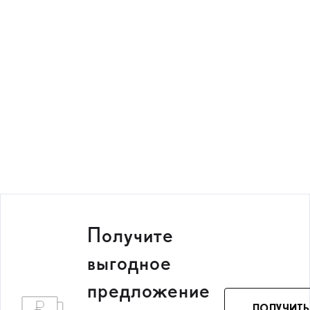
Получитe
выгодное
предложение
ПОЛУЧИТЬ