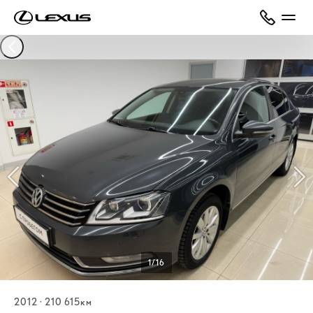
1/16
2012
·
210 615км