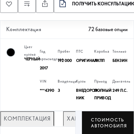
ПОЛУЧИТЬ КОНСУЛЬТАЦИЮ
Комплектация
72 базовые опции
Цвет
Год
Пробег
ПТС
Коробка
Топливо
кузова
ЧЕРНЫЙ
производства
192 000
ОРИГИНАЛ
АКПП
БЕНЗИН
2017
VIN
Владельцы
Кузов
Привод
Двигатель
***4390
3
ВНЕДОРОЖ­
ПОЛНЫЙ
249 Л.С.
НИК
ПРИВОД
КОМПЛЕКТАЦИЯ
ХАРАКТЕРИСТИКИ
СТОИМОСТЬ
АВТОМОБИЛЯ