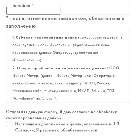
Телефон
*
* - поля, отмеченные звездочкой, обязательны к
заполнению
Субъект персональных данных:
1.
лицо, обратившееся на
сайт toyota.ru в сети Интернет и предоставившее свои
персональные данные Оператору (далее так же –
«Пользователь»).
Оператор обработки персональных данных:
2.
ООО
«Тойота Мотор» (далее – «Тойота Мотор» или «Оператор»),
имеющее место нахождения по адресу: 141031, Россия,
Московская обл., Мытищинский р-н, МКАД, 84-й км, ТПЗ
"Алтуфьево", вл. 5, стр. 1.
Цель обработки персональных данных:
3.
организация
Отправляя данную форму, Я даю согласие на обработку
участия Пользователя в мероприятиях, в том числе в качестве
своих персональных данных.
участника мероприятия; предоставление информации
Настоящим в дополнение к целям, указанным в п. 1.3.
Пользователю, включая информацию рекламного характера, в
Согласия, Я разрешаю обрабатывать свои