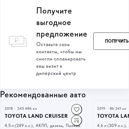
Получитe
выгодное
предложение
ПОЛУЧИТЬ
Оставьте свои
контакты, чтобы мы
смогли спланировать
ваш визит в
дилерский центр
Рекомендованные авто
2018
·
245 486 км
2019
·
86 241 км
TOYOTA LAND CRUISER
TOYOTA LA
4.5 л (249 л.с.), АКПП, дизель, Полный
4.6 л (309 л.с.